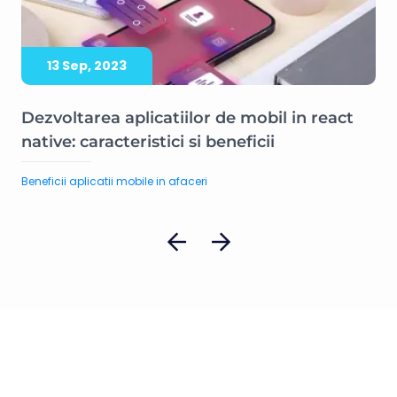
13 Sep, 2023
l-
Dezvoltarea aplicatiilor de mobil in react
Ap
native: caracteristici si beneficii
ur
Beneficii aplicatii mobile in afaceri
Bene