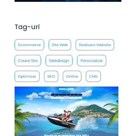
Tag-uri
Ecommerce
Site Web
Realizare Website
Creare Site
Webdesign
Personalizat
Optimizat
SEO
Online
CMS