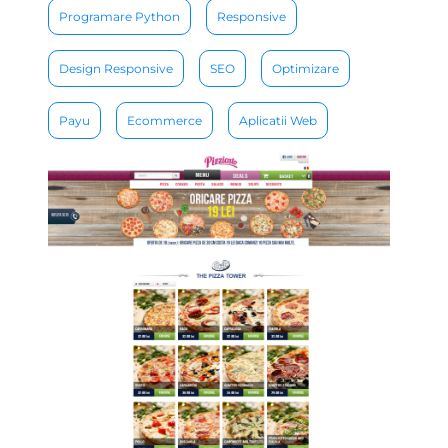
Programare Python
Responsive
Design Responsive
SEO
Optimizare
Payu
Ecommerce
Aplicatii Web