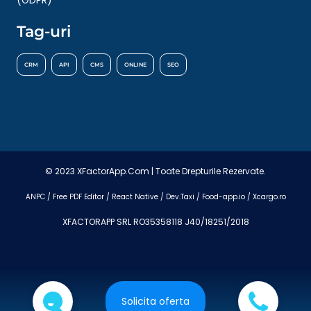
Tag-uri
CRM
API
CMS
ONLINE
SEO
© 2023 XFactorApp.Com | Toate Drepturile Rezervate.
ANPC
/
Free PDF Editor
/
React Native
/
Dev.Taxi
/
Food-app.io
/
Xcargo.ro
XFACTORAPP SRL RO35358118 J40/18251/2018
Solicita oferta