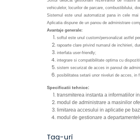
Softul dedicat gestionarii rezervarilor de masini a
vehiculelor, locurilor de parcare, combustibilului, d
Sistemul este unul automatizat pana in cele mai mi
Aplicatia dispune de un panou de administrare comple
Avantaje generale:
softul este unul custom/personalizat astfel per
rapoarte clare privind numarul de inchirieri, 
interfata user-friendly;
integrare si compatibilitate optima cu dispozit
sistem securizat de acces in panoul de admini
posibilitatea setarii unor niveluri de acces, in 
Specificatii tehnice:
transmiterea instanta a informatiilor i
modul de administrare a masinilor ofer
limitarea accesului in aplicatie pe baz
modul de gestionare a departamentelor 
Tag-uri