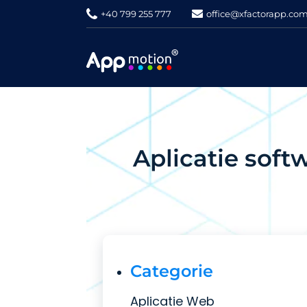
+40 799 255 777
office@xfactorapp.co
Aplicatie soft
Categorie
Aplicatie Web