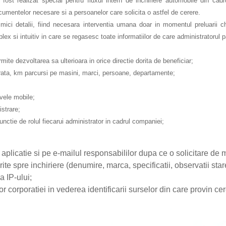
 fost realizat special pentru fluxul intern de inchiriere automobile din cad
ocumentelor necesare si a persoanelor care solicita o astfel de cerere.
ci detalii, fiind necesara interventia umana doar in momentul preluarii che
x si intuitiv in care se regasesc toate informatiilor de care administratorul p
mite dezvoltarea sa ulterioara in orice directie dorita de beneficiar;
durata, km parcursi pe masini, marci, persoane, departamente;
ivele mobile;
strare;
functie de rolul fiecarui administrator in cadrul companiei;
n aplicatie si pe e-mailul responsabililor dupa ce o solicitare de
ite spre inchiriere (denumire, marca, specificatii, observatii sta
a IP-ului;
corporatiei in vederea identificarii surselor din care provin cere