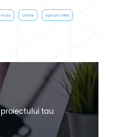
 Auto
Online
Aplicatii Web
proiectului tau