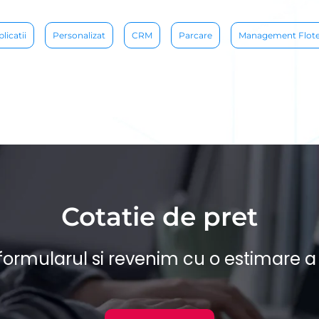
licatii
Personalizat
CRM
Parcare
Management Flote
Cotatie de pret
rmularul si revenim cu o estimare a 