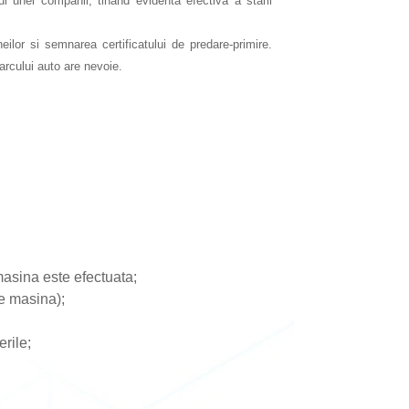
rul unei companii, tinand evidenta efectiva a starii
ilor si semnarea certificatului de predare-primire.
arcului auto are nevoie.
 masina este efectuata;
re masina);
rile;