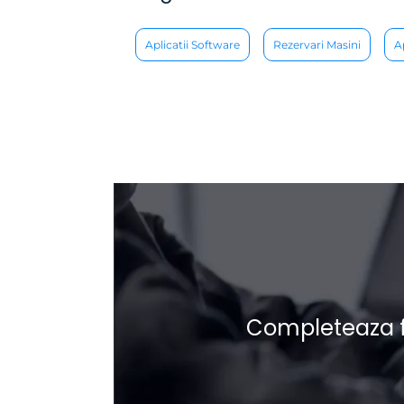
Aplicatii Software
Rezervari Masini
Ap
Completeaza fo